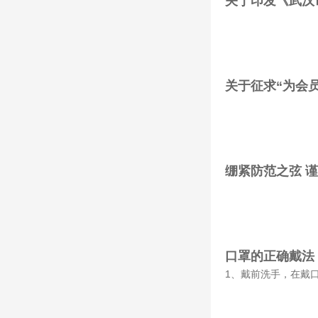
关于印发《武汉
关于征求“为会
绷紧防范之弦 
口罩的正确戴法
1、戴前洗手，在戴