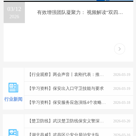
03/12
有效增强团队凝聚力： 视频解读“双四一”双向责任互动机制
2026
【行业观察】两会声音丨袁刚代表：推动保安行业走向正规化职业化
2026-03-19
【学习资料】保安出入口守卫技能与要求
2026-03-19
行业新闻
【学习资料】保安服务应急演练4个攻略！企业必备落地方案，最大化降低风险
2026-03-18
【楚卫防线】武汉楚卫防线保安义警深夜制止盗窃行为 有效维护群众财产安全获赞誉
2026-03-20
【湖北昌威】武昌区公安分局治安大队到湖北昌威保安服务有限公司指导工作
2026-03-16