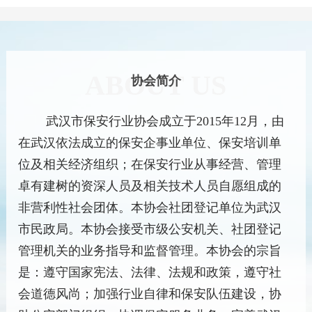
安
要
协
技
03
18
办
应
弦
安
的
资
行
求
会
能
实
急
谨
服
正
料
2026
【
业
2025
与
事”意
演
防
务
03-
确
保
习
协
年
要
ABOUT US
见
练
18
协会简介
新
应
戴
安
资
会
度
求
建
4
型
急
法
员
料
年
为
议
个
武汉市保安行业协会成立于2015年12月，由
诈
演
执
保
度
会
的
攻
在武汉依法成立的保安企事业单位、保安培训单
骗
练
勤
安
回
员
通
略
位及相关经济组织；在保安行业从事经营、管理
4
中
员
顾
单
知
企
个
卓有建树的资深人员及相关技术人员自愿组成的
异
执
与
位
业
攻
非营利性社会团体。本协会社团登记单位为武汉
常
勤
新
办
必
略
市民政局。本协会接受市级公安机关、社团登记
现
中
年
实
备
企
管理机关的业务指导和监督管理。本协会的宗旨
象
异
展
事
落
业
是：遵守国家宪法、法律、法规和政策，遵守社
识
常
望
计
地
必
别
会道德风尚；加强行业自律和保安队伍建设，协
现
划》
方
备