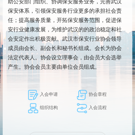
与
助公安部门组织、协调保安服务业务，完善武汉
象
的
案
落
隐
保安体系，引领保安服务行业更多的承担社会责
识
通
最
地
患
任；提高服务质量，开拓保安服务范围，促进保
别
知
大
方
排
安行业健康发展，为维护武汉的的政治稳定和社
与
化
案
查
隐
会安定作出积极贡献。武汉市保安行业协会领导
降
最
实
患
成员由会长、副会长和秘书长组成。会长为协会
低
大
操
排
法定代表人。协会设立理事会，由会员大会选举
风
化
指
查
产生。协会会员主要由单位会员组成。
险
降
南
实
低
操
风
指
入会申请
协会章程
险
南
组织结构
入会流程