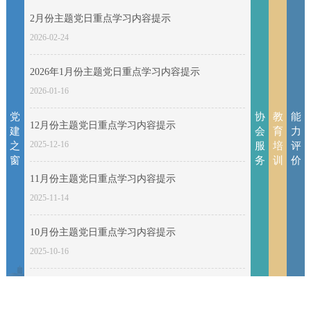
2月份主题党日重点学习内容提示
2026-
2026
凯
【
2026-02-24
02-
03-
歌
习
15
19
辞
资
2026年1月份主题党日重点学习内容提示
旧
料
2025-
2026
2026-01-16
关
【
08-
03-
岁
保
于
习
党
协
教
能
22
19
12月份主题党日重点学习内容提示
跃
安
建
会
育
力
印
资
2025-12-16
之
服
培
评
马
出
发
料
2025-
2026
关
【
窗
务
训
价
踏
入
07-
03-
《武
保
于
习
11月份主题党日重点学习内容提示
04
18
新
口
汉
安
2025-11-14
征
资
春
守
市
出
求“为
料
2021-
2026
绷
【
10月份主题党日重点学习内容提示
武
卫
保
入
08-
03-
会
保
紧
习
2025-10-16
汉
技
17
18
安
口
员
安
防
资
市
能
行
守
单
服
9月份主题党日重点学习内容提示
范
料
2021-
2026
口
【
保
与
业
卫
位
务
08-
03-
2025-09-16
之
保
罩
习